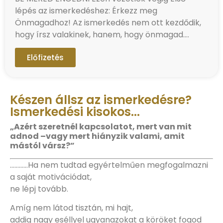
lépés az ismerkedéshez: Érkezz meg
Önmagadhoz! Az ismerkedés nem ott kezdődik,
hogy írsz valakinek, hanem, hogy önmagad….
Előfizetés
Készen állsz az ismerkedésre?
Ismerkedési kisokos...
„Azért szeretnél kapcsolatot, mert van mit
adnod –
vagy mert hiányzik valami, amit
mástól vársz?”
…………Ha nem tudtad egyértelműen megfogalmazni
a saját motivációdat,
ne lépj tovább.
Amíg nem látod tisztán, mi hajt,
addig nagy eséllyel ugyanazokat a köröket fogod