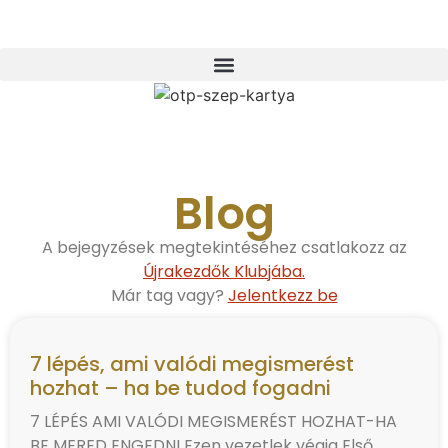
Blog
A bejegyzések megtekintéséhez csatlakozz az
Újrakezdők Klubjába.
Már tag vagy?
Jelentkezz be
7 lépés, ami valódi megismerést
hozhat – ha be tudod fogadni
7 LÉPÉS AMI VALÓDI MEGISMERÉST HOZHAT-HA
BE MERED ENGEDNI Ezen vezetlek végig Első