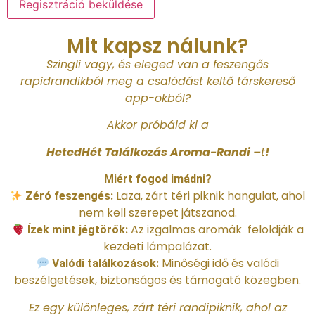
Regisztráció beküldése
Mit kapsz nálunk?
Szingli vagy, és eleged van a feszengős
rapidrandikból meg a csalódást keltő társkereső
app-okból?
Akkor próbáld ki a
HetedHét Találkozás Aroma-Randi –
t
!
Miért fogod imádni?
Laza, zárt téri piknik hangulat, ahol
Zéró feszengés:
nem kell szerepet játszanod.
Az izgalmas aromák feloldják a
Ízek mint jégtörők:
kezdeti lámpalázat.
Minőségi idő és valódi
Valódi találkozások:
beszélgetések, biztonságos és támogató közegben.
Ez egy különleges, zárt téri randipiknik, ahol az