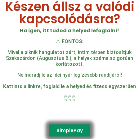
Készen állsz a valódi
kapcsolódásra?
Ha igen, itt tudod a helyed lefoglalni!
⚠️
FONTOS:
Mivel a piknik hangulatot zárt, intim térben biztosítjuk
Szekszárdon (Augusztus 8.), a helyek száma szigorúan
korlátozott.
Ne maradj le az idei nyár legízesebb randijáról!
Kattints a linkre, foglald le a helyed és fizess egyszerűen
👇👇👇
SimplePay