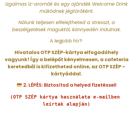
izgalmas íz-aromák és egy ajándék Welcome Drink
működnek jégtörőként.
Nálunk teljesen elfelejtheted a stresszt, a
beszélgetések maguktól, könnyedén indulnak.
A legjobb hír?
Hivatalos OTP SZÉP-kártya elfogadóhely
vagyunk! Így a belépőt kényelmesen, a cafeteria
keretedből is kifizetheted online, az OTP SZÉP –
kártyáddal.
2. LÉPÉS: Biztosítsd a helyed fizetéssel!
(OTP SZÉP kártya használata e-mailben 
leírtak alapján)