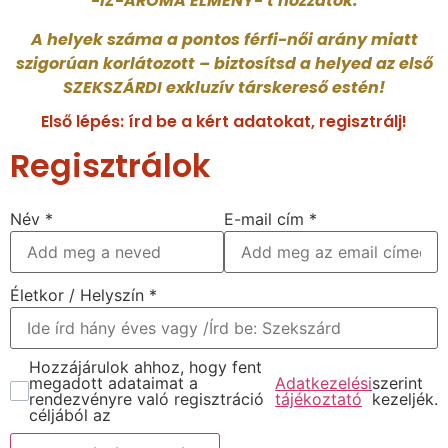
-ÍZ-AROMA ÉLMÉNY- t hozzátok.
A helyek száma a pontos férfi-női arány miatt
szigorúan korlátozott – biztosítsd a helyed az első
SZEKSZÁRDI exkluzív társkereső estén!
Első lépés: írd be a kért adatokat, regisztrálj!
Regisztrálok
Név
*
E-mail cím
*
Életkor / Helyszín
*
Hozzájárulok ahhoz, hogy fent
megadott adataimat a
Adatkezelési
szerint
rendezvényre való regisztráció
tájékoztató
kezeljék.
céljából az