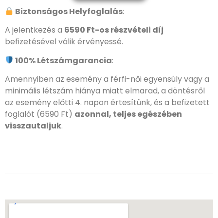
Biztonságos Helyfoglalás
:
A jelentkezés a
6
590 Ft-os részvételi díj
befizetésével válik érvényessé.
100% Létszámgarancia
:
Amennyiben az esemény a férfi-női egyensúly vagy a
minimális létszám hiánya miatt elmarad, a döntésről
az esemény előtti 4. napon értesítünk, és a befizetett
foglalót (6
590 Ft)
azonnal, teljes egészében
visszautaljuk
.