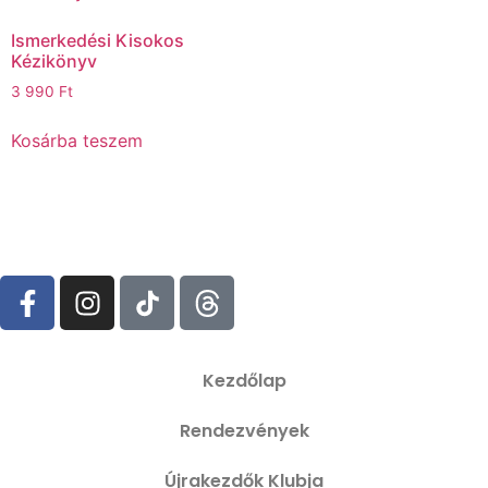
Ismerkedési Kisokos
Kézikönyv
3 990
Ft
Kosárba teszem
Kezdőlap
Rendezvények
Újrakezdők Klubja